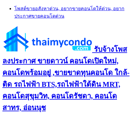
Skip
โพสต์ขายอสังหาด่วน, อยากขายคอนโดให้ด่วน, อยาก
to
ประกาศขายคอนโดด่วน
content
รับจ้างโพส
ลงประกาศ ขายดาวน์ คอนโดเปิดใหม่,
คอนโดพร้อมอยู่ ,ขายขาดทุนคอนโด ใกล้-
ติด รถไฟฟ้า BTS,รถไฟฟ้าใต้ดิน MRT,
คอนโดสุขุมวิท, คอนโดรัชดา, คอนโด
สาทร, อ่อนนุช