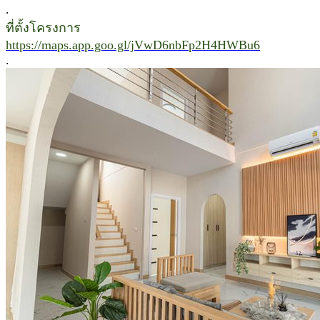
.
ที่ตั้งโครงการ
https://maps.app.goo.gl/jVwD6nbFp2H4HWBu6
.