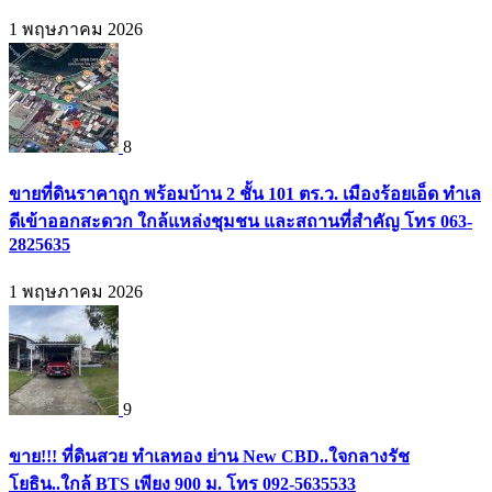
1 พฤษภาคม 2026
8
ขายที่ดินราคาถูก พร้อมบ้าน 2 ชั้น 101 ตร.ว. เมืองร้อยเอ็ด ทำเล
ดีเข้าออกสะดวก ใกล้แหล่งชุมชน และสถานที่สำคัญ โทร 063-
2825635
1 พฤษภาคม 2026
9
ขาย!!! ที่ดินสวย ทำเลทอง ย่าน New CBD..ใจกลางรัช
โยธิน..ใกล้ BTS เพียง 900 ม. โทร 092-5635533