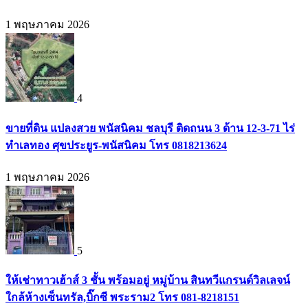
1 พฤษภาคม 2026
4
ขายที่ดิน แปลงสวย พนัสนิคม ชลบุรี ติดถนน 3 ด้าน 12-3-71 ไร่
ทำเลทอง ศุขประยูร-พนัสนิคม โทร 0818213624
1 พฤษภาคม 2026
5
ให้เช่าทาวเฮ้าส์ 3 ชั้น พร้อมอยู่ หมู่บ้าน สินทวีแกรนด์วิลเลจน์
ใกล้ห้างเซ็นทรัล,บิ๊กซี พระราม2 โทร 081-8218151