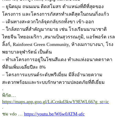
– ยูนิตมุม ถนนเมน ติดสโมสร ตำแหน่งที่ดีที่สุดของ
โครงการ และโครงการภัสสรทำเลดีสุดในถนนกิ่งแก้ว
– เดินทางสะดวกใกล้จุดกลับรถทั้งขา เข้า-ออก
– ใกล้สถานที่สำคัญมากมาย เช่น โรงเรียนนานาชาติ
ไทยจีน ไทยอเมริกา ,สนามบินสุวรรณภูมิ, แอร์พอร์ต เรล
ลิ้งก์, Rainforest Green Community, ห้างเมกาบางนา, โรง
พยาบาลจุฬารัตน์ เป็นต้น
– ทำเลโครงการอยู่ในโซนสีแดง ทำเลแห่งอนาคตราคา
ที่ดินเพิ่มเฉลี่ยปีละ 8%
– โครงการแบรนด์ระดับพรีเมี่ยม มีสิ่งอำนวยความ
สะดวกพร้อมและระบบรักษาความปลอดภัยที่ดีเยี่ยม
.
พิกัด…
https://maps.app.goo.gl/LiCcnkd3kwY9EWL66?g_st=ic
.
ชม vdo …
https://youtu.be/W6w0ATM-afc