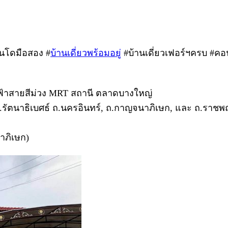
อนโดมือสอง #
บ้านเดี่ยวพร้อมอยู่
#บ้านเดี่ยวเฟอร์ฯครบ #คอ
ฟ้าสายสีม่วง MRT สถานี ตลาดบางใหญ่
ถ.รัตนาธิเบศธ์ ถ.นครอินทร์, ถ.กาญจนาภิเษก, และ ถ.ราชพ
าภิเษก)