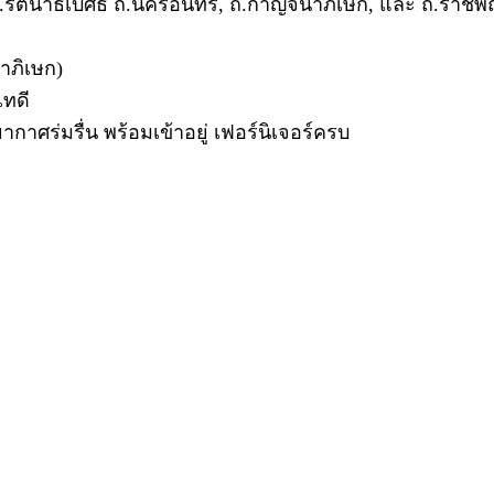
ถ.รัตนาธิเบศธ์ ถ.นครอินทร์, ถ.กาญจนาภิเษก, และ ถ.ราชพ
าภิเษก)
เทดี
ยากาศร่มรื่น พร้อมเข้าอยู่ เฟอร์นิเจอร์ครบ