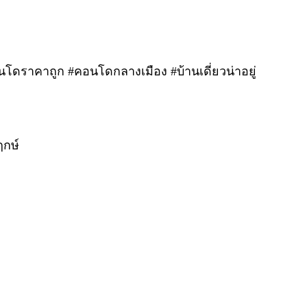
นโดราคาถูก #คอนโดกลางเมือง #บ้านเดี่ยวน่าอยู่
ฤกษ์