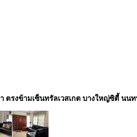
ล่า ตรงข้ามเซ็นทรัลเวสเกต บางใหญ่ซิตี้ นนทบ