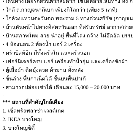
• เดินทางโดยรถส่วนตัวก็สะดวก ใช้ได้หลายเส้นทาง ทั้ง 
• ใกล้ ถ.กาญจนาภิเษก เพียงกิโลกว่า (เพียง 5 นาที)
• ใกล้วงแหวนตะวันตก พระราม 5 ทางด่วนศรีรัช (กาญจน
• บ้านหันหน้าไปทางทิศตะวันออก ทิศรับทรัพย์ อากาศถ่าย
• บ้านสภาพใหม่ สวย น่าอยู่ พื้นที่โล่ง กว้าง ไม่อึดอัด บรร
• 4 ห้องนอน 2 ห้องน้ำ แอร์ 2 เครื่อง
• ครัวบิลท์อิน มีทั้งครัวใน และครัวนอก
• เฟอร์นิเจอร์ครบ แอร์ เครื่องทำน้ำอุ่น และเครื่องซักผ้า
• ตู้เสื้อผ้า ติดมุ้งลวด ผ้าม่าน ทั้งหลัง
• ชั้นล่าง พื้นกาเน็ตโต้ ชั้นบนพื้นปาเก้
• สามารถปล่อยเช่าได้ เดือนละ 15,000 – 20,000 บาท
.
*** สถานที่สำคัญใกล้เคียง
1. เซ็ลทรัลพลาซ่า เวสต์เกต
2. IKEA บางใหญ่
3. บางใหญ่ซิตี้