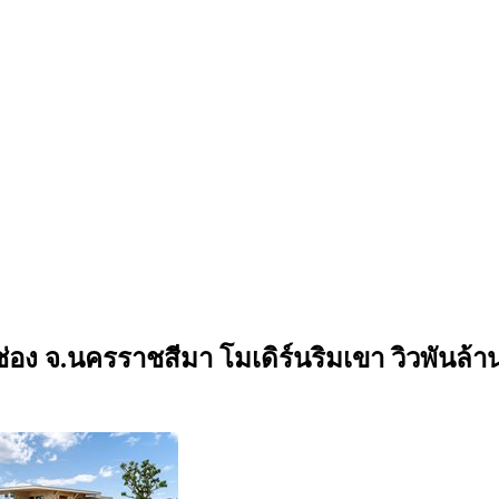
่อง จ.นครราชสีมา โมเดิร์นริมเขา วิวพันล้านห