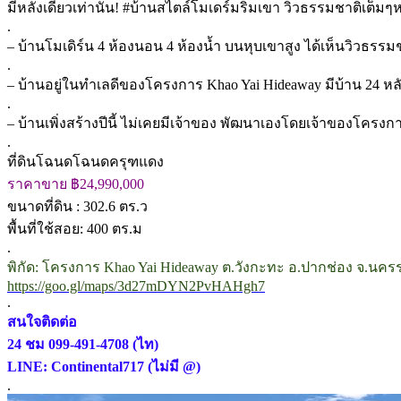
มีหลังเดียวเท่านั่น! #บ้านสไตล์โมเดร์มริมเขา วิวธรรมชาติเต็มๆหาท
.
– บ้านโมเดิร์น 4 ห้องนอน 4 ห้องน้ำ บนหุบเขาสูง ได้เห็นวิวธร
.
– บ้านอยู่ในทำเลดีของโครงการ Khao Yai Hideaway มีบ้าน 24 หล
.
– บ้านเพิ่งสร้างปีนี้ ไม่เคยมีเจ้าของ พัฒนาเองโดยเจ้าของโคร
.
ที่ดินโฉนดโฉนดครุฑแดง
ราคาขาย ฿24,990,000
ขนาดที่ดิน : 302.6 ตร.ว
พื้นที่ใช้สอย: 400 ตร.ม
.
พิกัด: โครงการ Khao Yai Hideaway ต.วังกะทะ อ.ปากช่อง จ.นคร
https://goo.gl/maps/3d27mDYN2PvHAHgh7
.
สนใจติดต่อ
24 ชม 099-491-4708 (ไท)
LINE: Continental717 (ไม่มี @)
.