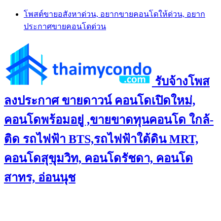
Skip
โพสต์ขายอสังหาด่วน, อยากขายคอนโดให้ด่วน, อยาก
to
ประกาศขายคอนโดด่วน
content
รับจ้างโพส
ลงประกาศ ขายดาวน์ คอนโดเปิดใหม่,
คอนโดพร้อมอยู่ ,ขายขาดทุนคอนโด ใกล้-
ติด รถไฟฟ้า BTS,รถไฟฟ้าใต้ดิน MRT,
คอนโดสุขุมวิท, คอนโดรัชดา, คอนโด
สาทร, อ่อนนุช