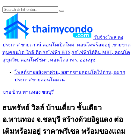
รับจ้างโพส ลง
ประกาศ ขายดาวน์ คอนโดเปิดใหม่, คอนโดพร้อมอยู่ ,ขายขาด
ทุนคอนโด ใกล้-ติด รถไฟฟ้า BTS,รถไฟฟ้าใต้ดิน MRT, คอนโด
สุขุมวิท, คอนโดรัชดา, คอนโดสาทร, อ่อนนุช
โพสต์ขายอสังหาด่วน, อยากขายคอนโดให้ด่วน, อยาก
ประกาศขายคอนโดด่วน
ขาย บ้าน พานทอง ชลบุรี
ธนทรัพย์ วิลล์ บ้านเดี่ยว ชั้นเดียว
อ.พานทอง จ.ชลบุรี สร้างด้วยอิฐแดง ต่อ
เติมพร้อมอยู่ ราคาพรีเซล พร้อมของแถม