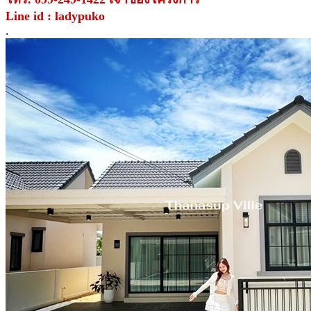
Line id : ladypuko
.