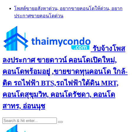
Skip
โพสต์ขายอสังหาด่วน, อยากขายคอนโดให้ด่วน, อยาก
to
ประกาศขายคอนโดด่วน
content
รับจ้างโพส
ลงประกาศ ขายดาวน์ คอนโดเปิดใหม่,
คอนโดพร้อมอยู่ ,ขายขาดทุนคอนโด ใกล้-
ติด รถไฟฟ้า BTS,รถไฟฟ้าใต้ดิน MRT,
คอนโดสุขุมวิท, คอนโดรัชดา, คอนโด
สาทร, อ่อนนุช