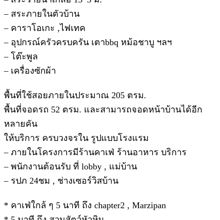
– สระภายในตัวบ้าน
– คาราโอเกะ ,ไฟเทค
– อุปกรณ์ครัวครบครัน เตาbbq หม้อชาบู ฯลฯ
– โต๊ะพูล
– เครื่องซักผ้า
พื้นที่ใช้สอยภายในประมาณ 205 ตรม.
พื้นที่จอดรถ 52 ตรม. และสามารถจอดหน้าบ้านได้อีก
หลายคัน
ให้บริการ ครบวงจรใน รูปแบบโรงแรม
– ภายในโครงการมีร้านคาเฟ่ ร้านอาหาร บริการ
– พนักงานต้อนรับ ที่ lobby , แม่บ้าน
– รปภ 24ชม , ช่างเซอร์วิสบ้าน
* คาเฟ่ใกล้ ๆ 5 นาที ถึง chapter2 , Marzipan
* 5 นาที ถึง สวนสัตว์หัวหิน