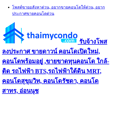
Skip
โพสต์ขายอสังหาด่วน, อยากขายคอนโดให้ด่วน, อยาก
to
ประกาศขายคอนโดด่วน
content
รับจ้างโพส
ลงประกาศ ขายดาวน์ คอนโดเปิดใหม่,
คอนโดพร้อมอยู่ ,ขายขาดทุนคอนโด ใกล้-
ติด รถไฟฟ้า BTS,รถไฟฟ้าใต้ดิน MRT,
คอนโดสุขุมวิท, คอนโดรัชดา, คอนโด
สาทร, อ่อนนุช