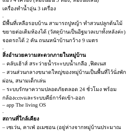
แอร์ 4 เครื่อง (ห้องนอน 3 ห้อง, ห้องนั่งเล่น)
เครื่องทำน้ำอุ่น 3 เครื่อง
.
มีพื้นที่เหลือรอบบ้าน สามารถปูหญ้า ทำสวนปลูกต้นไม้
ขยายต่อเติมห้องได้ (วัสดุบ้านเป็นอิฐมวลเบาทั้งหลังค่ะ)
จอดรถได้ 2 คัน ถนนหน้าบ้านกว้าง 9 เมตร
.
สิ่งอำนวยความสะดวกภายในหมู่บ้าน
– คลับเฮ้าส์ สระว่ายน้ำระะบบน้ำเกลือ ,ฟิตเนส
– สวนส่วนกลางขนาดใหญ่ของหมู่บ้านเป็นพื้นที่ไว้นั่งพัก
ผ่อน, สนามเด็กเล่น
– ระบบรักษาความปลอดภัยตลอด 24 ชั่วโมง พร้อม
กล้องcctvและระบบคีย์การ์ดเข้า-ออก
– app The living OS
.
สถานที่ใกล้เคียง
– เซเว่น, คาเฟ่ อเมซอน (อยู่ห่างจากหมู่บ้านประมาณ