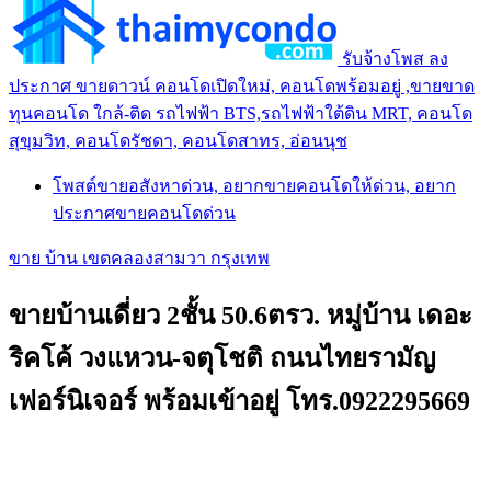
รับจ้างโพส ลง
ประกาศ ขายดาวน์ คอนโดเปิดใหม่, คอนโดพร้อมอยู่ ,ขายขาด
ทุนคอนโด ใกล้-ติด รถไฟฟ้า BTS,รถไฟฟ้าใต้ดิน MRT, คอนโด
สุขุมวิท, คอนโดรัชดา, คอนโดสาทร, อ่อนนุช
โพสต์ขายอสังหาด่วน, อยากขายคอนโดให้ด่วน, อยาก
ประกาศขายคอนโดด่วน
ขาย บ้าน เขตคลองสามวา กรุงเทพ
ขายบ้านเดี่ยว 2ชั้น 50.6ตรว. หมู่บ้าน เดอะ
ริคโค้ วงแหวน-จตุโชติ ถนนไทยรามัญ
เฟอร์นิเจอร์ พร้อมเข้าอยู่ โทร.0922295669