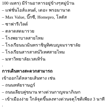
100 เมตร) มีร้านอาหารอยู่ข้างๆหมู่บ้าน
– แฟชั่นไอส์แลนด์, เดอะ พรอมานาด
– Max Value, บิ๊กซี, Homepro, โลตัส
– ซาฟารีเวิลด์
– ตลาดสดมารวย
– โรงพยาบาลสายไหม
– โรงเรียนนวมินทราชินูทิศเบญจมราชาลัย
– โรงเรียนสารสาสน์วิเทศสายไหม
– มหาวิทยาลัยเวสเทิร์น
.
การเดินทางสะดวกสามารถ
เข้าออกได้หลายเส้นทาง เช่น
– ถนนหทัยราษฎร์
– ถนนเลียบคู่ขนาน ทางด่วนกาญจนาภิเษก
– เข้าเมืองง่าย ใกล้จุดขึ้นลงทางด่วนจตุโชติเพียง 3 นาที
.