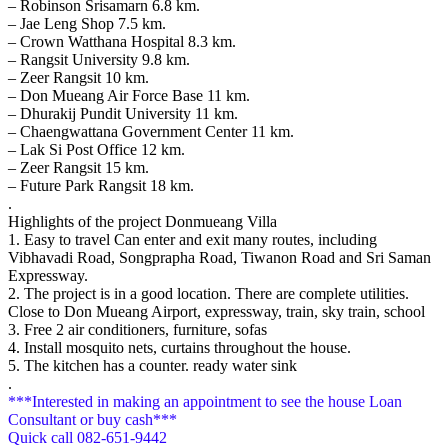
– Robinson Srisamarn 6.8 km.
– Jae Leng Shop 7.5 km.
– Crown Watthana Hospital 8.3 km.
– Rangsit University 9.8 km.
– Zeer Rangsit 10 km.
– Don Mueang Air Force Base 11 km.
– Dhurakij Pundit University 11 km.
– Chaengwattana Government Center 11 km.
– Lak Si Post Office 12 km.
– Zeer Rangsit 15 km.
– Future Park Rangsit 18 km.
.
Highlights of the project Donmueang Villa
1. Easy to travel Can enter and exit many routes, including
Vibhavadi Road, Songprapha Road, Tiwanon Road and Sri Saman
Expressway.
2. The project is in a good location. There are complete utilities.
Close to Don Mueang Airport, expressway, train, sky train, school
3. Free 2 air conditioners, furniture, sofas
4. Install mosquito nets, curtains throughout the house.
5. The kitchen has a counter. ready water sink
.
***Interested in making an appointment to see the house Loan
Consultant or buy cash***
Quick call 082-651-9442