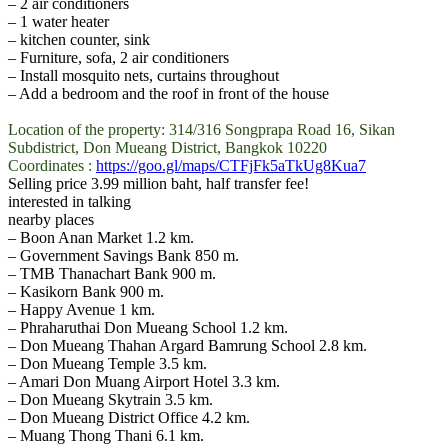
– 2 air conditioners
– 1 water heater
– kitchen counter, sink
– Furniture, sofa, 2 air conditioners
– Install mosquito nets, curtains throughout
– Add a bedroom and the roof in front of the house
Location of the property: 314/316 Songprapa Road 16, Sikan
Subdistrict, Don Mueang District, Bangkok 10220
Coordinates :
https://goo.gl/maps/CTFjFk5aTkUg8Kua7
Selling price 3.99 million baht, half transfer fee!
interested in talking
nearby places
– Boon Anan Market 1.2 km.
– Government Savings Bank 850 m.
– TMB Thanachart Bank 900 m.
– Kasikorn Bank 900 m.
– Happy Avenue 1 km.
– Phraharuthai Don Mueang School 1.2 km.
– Don Mueang Thahan Argard Bamrung School 2.8 km.
– Don Mueang Temple 3.5 km.
– Amari Don Muang Airport Hotel 3.3 km.
– Don Mueang Skytrain 3.5 km.
– Don Mueang District Office 4.2 km.
– Muang Thong Thani 6.1 km.