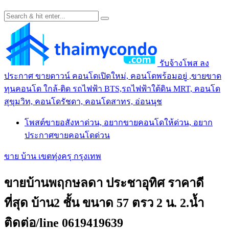
รับจ้างโพส ลง
ประกาศ ขายดาวน์ คอนโดเปิดใหม่, คอนโดพร้อมอยู่ ,ขายขาด
ทุนคอนโด ใกล้-ติด รถไฟฟ้า BTS,รถไฟฟ้าใต้ดิน MRT, คอนโด
สุขุมวิท, คอนโดรัชดา, คอนโดสาทร, อ่อนนุช
โพสต์ขายอสังหาด่วน, อยากขายคอนโดให้ด่วน, อยาก
ประกาศขายคอนโดด่วน
ขาย บ้าน เขตทุ่งครุ กรุงเทพ
ขายบ้านพฤกษลดา ประชาอุทิศ ราคาดี
ที่สุด บ้าน2 ชั้น ขนาด 57 ตรว 2 น. 2.น้ำ
ติดต่อ/line 0619419639