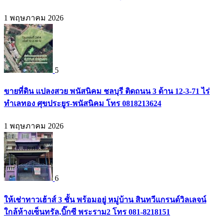
1 พฤษภาคม 2026
5
ขายที่ดิน แปลงสวย พนัสนิคม ชลบุรี ติดถนน 3 ด้าน 12-3-71 ไร่
ทำเลทอง ศุขประยูร-พนัสนิคม โทร 0818213624
1 พฤษภาคม 2026
6
ให้เช่าทาวเฮ้าส์ 3 ชั้น พร้อมอยู่ หมู่บ้าน สินทวีแกรนด์วิลเลจน์
ใกล้ห้างเซ็นทรัล,บิ๊กซี พระราม2 โทร 081-8218151