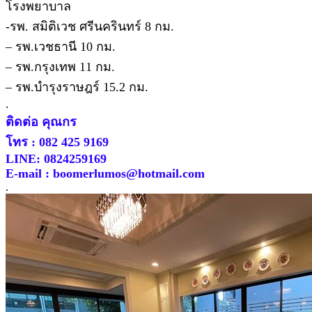
โรงพยาบาล
-รพ. สมิติเวช ศรีนครินทร์ 8 กม.
– รพ.เวชธานี 10 กม.
– รพ.กรุงเทพ 11 กม.
– รพ.บำรุงราษฎร์ 15.2 กม.
.
ติดต่อ คุณกร
โทร : 082 425 9169
LINE: 0824259169
E-mail : boomerlumos@hotmail.com
.