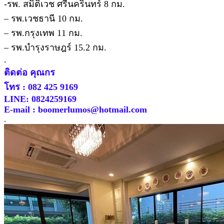
-รพ. สมิติเวช ศรีนครินทร์ 8 กม.
– รพ.เวชธานี 10 กม.
– รพ.กรุงเทพ 11 กม.
– รพ.บำรุงราษฎร์ 15.2 กม.
.
ติดต่อ คุณกร
โทร : 082 425 9169
LINE: 0824259169
E-mail : boomerlumos@hotmail.com
.