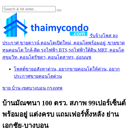
รับจ้างโพส ลง
ประกาศ ขายดาวน์ คอนโดเปิดใหม่, คอนโดพร้อมอยู่ ,ขายขาด
ทุนคอนโด ใกล้-ติด รถไฟฟ้า BTS,รถไฟฟ้าใต้ดิน MRT, คอนโด
สุขุมวิท, คอนโดรัชดา, คอนโดสาทร, อ่อนนุช
โพสต์ขายอสังหาด่วน, อยากขายคอนโดให้ด่วน, อยาก
ประกาศขายคอนโดด่วน
ขาย บ้าน เขตบางบอน กรุงเทพ
บ้านมัณฑนา 100 ตรว. สภาพ 99เปอร์เซ็นต์
พร้อมอยู่ แต่งครบ แถมเฟอร์ทั้งหลัง ย่าน
เอกชัย-บางบอน