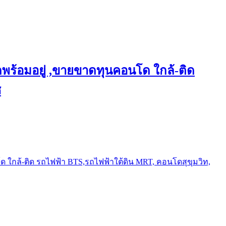
พร้อมอยู่ ,ขายขาดทุนคอนโด ใกล้-ติด
ช
ใกล้-ติด รถไฟฟ้า BTS,รถไฟฟ้าใต้ดิน MRT, คอนโดสุขุมวิท,