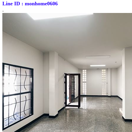
Line ID : monhome0606
.