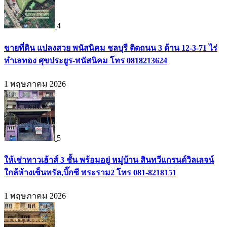
4
ขายที่ดิน แปลงสวย พนัสนิคม ชลบุรี ติดถนน 3 ด้าน 12-3-71 ไร่
ทำเลทอง ศุขประยูร-พนัสนิคม โทร 0818213624
1 พฤษภาคม 2026
5
ให้เช่าทาวเฮ้าส์ 3 ชั้น พร้อมอยู่ หมู่บ้าน สินทวีแกรนด์วิลเลจน์
ใกล้ห้างเซ็นทรัล,บิ๊กซี พระราม2 โทร 081-8218151
1 พฤษภาคม 2026