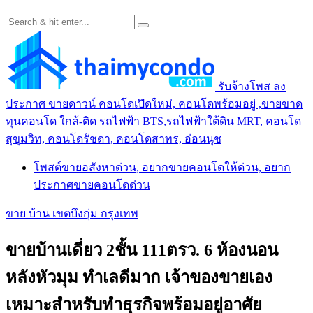
รับจ้างโพส ลง
ประกาศ ขายดาวน์ คอนโดเปิดใหม่, คอนโดพร้อมอยู่ ,ขายขาด
ทุนคอนโด ใกล้-ติด รถไฟฟ้า BTS,รถไฟฟ้าใต้ดิน MRT, คอนโด
สุขุมวิท, คอนโดรัชดา, คอนโดสาทร, อ่อนนุช
โพสต์ขายอสังหาด่วน, อยากขายคอนโดให้ด่วน, อยาก
ประกาศขายคอนโดด่วน
ขาย บ้าน เขตบึงกุ่ม กรุงเทพ
ขายบ้านเดี่ยว 2ชั้น 111ตรว. 6 ห้องนอน
หลังหัวมุม ทำเลดีมาก เจ้าของขายเอง
เหมาะสำหรับทำธุรกิจพร้อมอยู่อาศัย