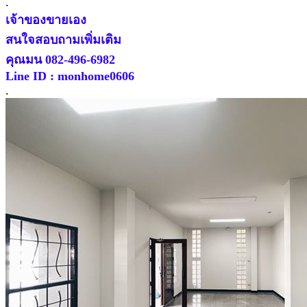
.
เจ้าของขายเอง
สนใจสอบถามเพิ่มเติม
คุณมน 082-496-6982
Line ID : monhome0606
.