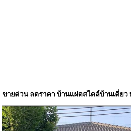
ขายด่วน ลดราคา บ้านแฝดสไตล์บ้านเดี่ยว ห