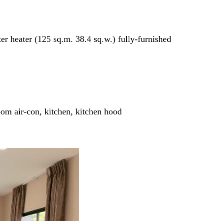
er heater (125 sq.m. 38.4 sq.w.) fully-furnished
oom air-con, kitchen, kitchen hood