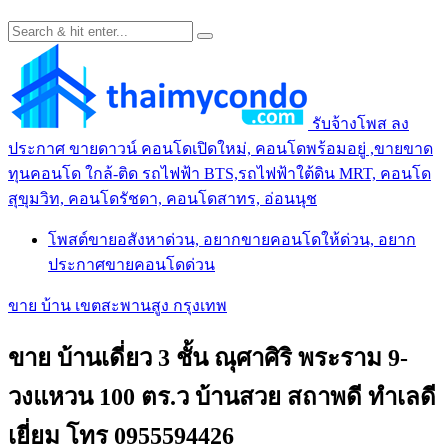
รับจ้างโพส ลง
ประกาศ ขายดาวน์ คอนโดเปิดใหม่, คอนโดพร้อมอยู่ ,ขายขาด
ทุนคอนโด ใกล้-ติด รถไฟฟ้า BTS,รถไฟฟ้าใต้ดิน MRT, คอนโด
สุขุมวิท, คอนโดรัชดา, คอนโดสาทร, อ่อนนุช
โพสต์ขายอสังหาด่วน, อยากขายคอนโดให้ด่วน, อยาก
ประกาศขายคอนโดด่วน
ขาย บ้าน เขตสะพานสูง กรุงเทพ
ขาย บ้านเดี่ยว 3 ชั้น ณุศาศิริ พระราม 9-
วงแหวน 100 ตร.ว บ้านสวย สถาพดี ทำเลดี
เยี่ยม โทร 0955594426