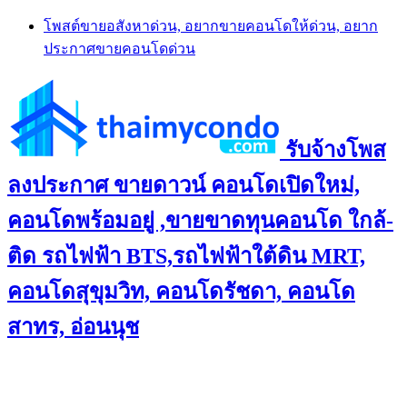
Skip
โพสต์ขายอสังหาด่วน, อยากขายคอนโดให้ด่วน, อยาก
to
ประกาศขายคอนโดด่วน
content
รับจ้างโพส
ลงประกาศ ขายดาวน์ คอนโดเปิดใหม่,
คอนโดพร้อมอยู่ ,ขายขาดทุนคอนโด ใกล้-
ติด รถไฟฟ้า BTS,รถไฟฟ้าใต้ดิน MRT,
คอนโดสุขุมวิท, คอนโดรัชดา, คอนโด
สาทร, อ่อนนุช