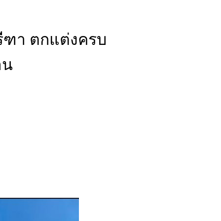
รีฑา ตกแต่งครบ
าน