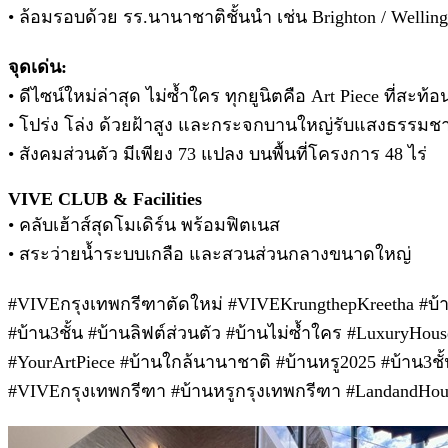
• ล้อมรอบด้วย รร.นานาชาติชั้นนำ เช่น Brighton / Wellingt
จุดเด่น:
• ดีไซน์ใหม่ล่าสุด ไม่ซ้ำใคร ทุกยูนิตคือ Art Piece ที่สะท
• โปร่ง โล่ง ด้วยฝ้าสูง และกระจกบานใหญ่รับแสงธรรมชา
• สังคมส่วนตัว มีเพียง 73 แปลง บนพื้นที่โครงการ 48 ไร่
VIVE CLUB & Facilities
• คลับเฮ้าส์สุดโมเดิร์น พร้อมฟิตเนส
• สระว่ายน้ำระบบเกลือ และสวนส่วนกลางขนาดใหญ่
#VIVEกรุงเทพกรีฑาตัดใหม่ #VIVEKrungthepKreetha #บ้า
#บ้าน3ชั้น #บ้านลิฟต์ส่วนตัว #บ้านไม่ซ้ำใคร #LuxuryHou
#YourArtPiece #บ้านใกล้นานาชาติ #บ้านหรู2025 #บ้าน3ชั้
#VIVEกรุงเทพกรีฑา #บ้านหรูกรุงเทพกรีฑา #LandandHouses