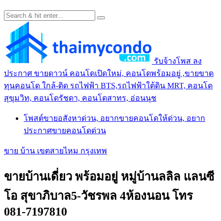
รับจ้างโพส ลง
ประกาศ ขายดาวน์ คอนโดเปิดใหม่, คอนโดพร้อมอยู่ ,ขายขาด
ทุนคอนโด ใกล้-ติด รถไฟฟ้า BTS,รถไฟฟ้าใต้ดิน MRT, คอนโด
สุขุมวิท, คอนโดรัชดา, คอนโดสาทร, อ่อนนุช
โพสต์ขายอสังหาด่วน, อยากขายคอนโดให้ด่วน, อยาก
ประกาศขายคอนโดด่วน
ขาย บ้าน เขตสายไหม กรุงเทพ
ขายบ้านเดี่ยว พร้อมอยู่ หมู่บ้านลลิล แลนซี
โอ สุขาภิบาล5-วัชรพล 4ห้องนอน โทร
081-7197810