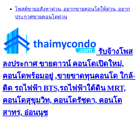
Skip
โพสต์ขายอสังหาด่วน, อยากขายคอนโดให้ด่วน, อยาก
to
ประกาศขายคอนโดด่วน
content
รับจ้างโพส
ลงประกาศ ขายดาวน์ คอนโดเปิดใหม่,
คอนโดพร้อมอยู่ ,ขายขาดทุนคอนโด ใกล้-
ติด รถไฟฟ้า BTS,รถไฟฟ้าใต้ดิน MRT,
คอนโดสุขุมวิท, คอนโดรัชดา, คอนโด
สาทร, อ่อนนุช