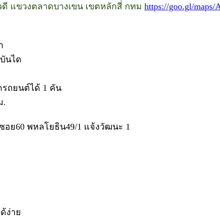
ภาวดี แขวงตลาดบางเขน เขตหลักสี่ กทม
https://goo.gl/map
ำ
้บันได
ดรถยนต์ได้ 1 คัน
ม.
ซอย60 พหลโยธิน49/1 แจ้งวัฒนะ 1
้ง่าย