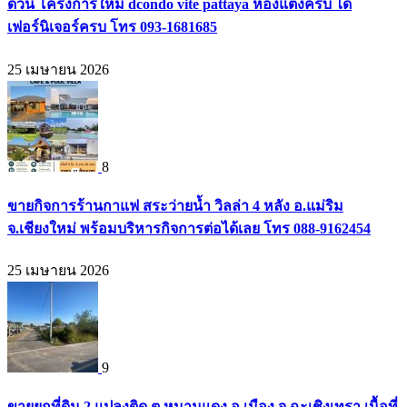
ด่วน โครงการใหม่ dcondo vite pattaya ห้องแต่งครบ ได้
เฟอร์นิเจอร์ครบ โทร 093-1681685
25 เมษายน 2026
8
ขายกิจการร้านกาแฟ สระว่ายน้ำ วิลล่า 4 หลัง อ.แม่ริม
จ.เชียงใหม่ พร้อมบริหารกิจการต่อได้เลย โทร 088-9162454
25 เมษายน 2026
9
ขายยกที่ดิน 2 แปลงติด ต.หนามแดง อ.เมือง จ.ฉะเชิงเทรา เนื้อที่