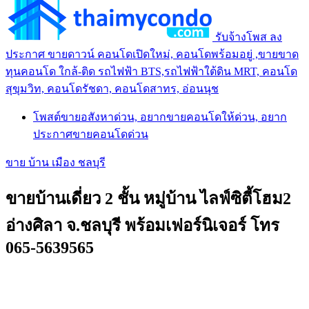
รับจ้างโพส ลง
ประกาศ ขายดาวน์ คอนโดเปิดใหม่, คอนโดพร้อมอยู่ ,ขายขาด
ทุนคอนโด ใกล้-ติด รถไฟฟ้า BTS,รถไฟฟ้าใต้ดิน MRT, คอนโด
สุขุมวิท, คอนโดรัชดา, คอนโดสาทร, อ่อนนุช
โพสต์ขายอสังหาด่วน, อยากขายคอนโดให้ด่วน, อยาก
ประกาศขายคอนโดด่วน
ขาย บ้าน เมือง ชลบุรี
ขายบ้านเดี่ยว 2 ชั้น หมู่บ้าน ไลฟ์ซิตี้โฮม2
อ่างศิลา จ.ชลบุรี พร้อมเฟอร์นิเจอร์ โทร
065-5639565