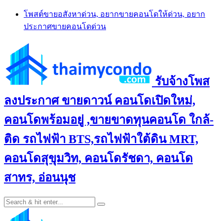
Skip
โพสต์ขายอสังหาด่วน, อยากขายคอนโดให้ด่วน, อยาก
to
ประกาศขายคอนโดด่วน
content
รับจ้างโพส
ลงประกาศ ขายดาวน์ คอนโดเปิดใหม่,
คอนโดพร้อมอยู่ ,ขายขาดทุนคอนโด ใกล้-
ติด รถไฟฟ้า BTS,รถไฟฟ้าใต้ดิน MRT,
คอนโดสุขุมวิท, คอนโดรัชดา, คอนโด
สาทร, อ่อนนุช