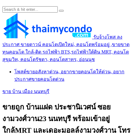
รับจ้างโพส ลง
ประกาศ ขายดาวน์ คอนโดเปิดใหม่, คอนโดพร้อมอยู่ ,ขายขาด
ทุนคอนโด ใกล้-ติด รถไฟฟ้า BTS,รถไฟฟ้าใต้ดิน MRT, คอนโด
สุขุมวิท, คอนโดรัชดา, คอนโดสาทร, อ่อนนุช
โพสต์ขายอสังหาด่วน, อยากขายคอนโดให้ด่วน, อยาก
ประกาศขายคอนโดด่วน
ขาย บ้าน เมือง นนทบุรี
ขายถูก บ้านแฝด ประชานิเวศน์ ซอย
งามวงศ์วาน23 นนทบุรี พร้อมเข้าอยู่
ใกล้MRT และเดอะมอลล์งามวงศ์วาน โทร