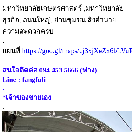
มหาวิทยาลัยเกษตรศาสตร์ ,มหาวิทยาลัย
ธุรกิจ, ถนนใหญ่, ย่านชุมชน สิ่งอำนวย
ความสะดวกครบ
.
แผนที่
https://goo.gl/maps/cj3xjXeZx6bLV
.
สนใจติดต่อ 094 453 5666 (ฟาง)
Line : fangfufi
.
*เจ้าของขายเอง
.