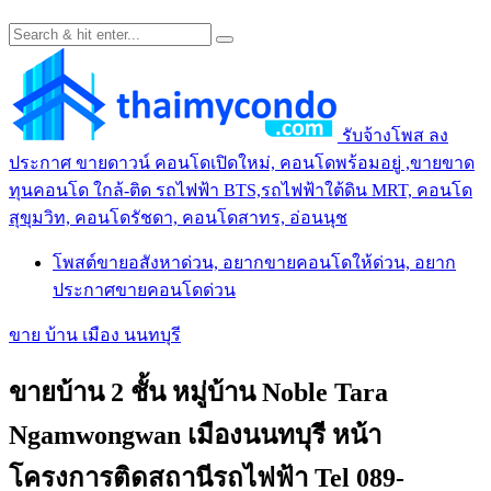
รับจ้างโพส ลง
ประกาศ ขายดาวน์ คอนโดเปิดใหม่, คอนโดพร้อมอยู่ ,ขายขาด
ทุนคอนโด ใกล้-ติด รถไฟฟ้า BTS,รถไฟฟ้าใต้ดิน MRT, คอนโด
สุขุมวิท, คอนโดรัชดา, คอนโดสาทร, อ่อนนุช
โพสต์ขายอสังหาด่วน, อยากขายคอนโดให้ด่วน, อยาก
ประกาศขายคอนโดด่วน
ขาย บ้าน เมือง นนทบุรี
ขายบ้าน 2 ชั้น หมู่บ้าน Noble Tara
Ngamwongwan เมืองนนทบุรี หน้า
โครงการติดสถานีรถไฟฟ้า Tel 089-