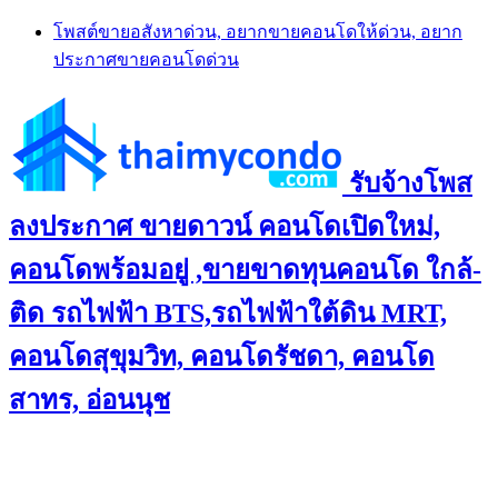
Skip
โพสต์ขายอสังหาด่วน, อยากขายคอนโดให้ด่วน, อยาก
to
ประกาศขายคอนโดด่วน
content
รับจ้างโพส
ลงประกาศ ขายดาวน์ คอนโดเปิดใหม่,
คอนโดพร้อมอยู่ ,ขายขาดทุนคอนโด ใกล้-
ติด รถไฟฟ้า BTS,รถไฟฟ้าใต้ดิน MRT,
คอนโดสุขุมวิท, คอนโดรัชดา, คอนโด
สาทร, อ่อนนุช