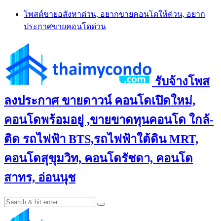
Skip
โพสต์ขายอสังหาด่วน, อยากขายคอนโดให้ด่วน, อยาก
to
ประกาศขายคอนโดด่วน
content
รับจ้างโพส
ลงประกาศ ขายดาวน์ คอนโดเปิดใหม่,
คอนโดพร้อมอยู่ ,ขายขาดทุนคอนโด ใกล้-
ติด รถไฟฟ้า BTS,รถไฟฟ้าใต้ดิน MRT,
คอนโดสุขุมวิท, คอนโดรัชดา, คอนโด
สาทร, อ่อนนุช