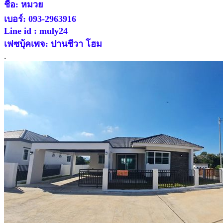
ชื่อ: หมวย
เบอร์: 093-2963916
Line id : muly24
เฟซบุ้คเพจ: ปานชีวา โฮม
.