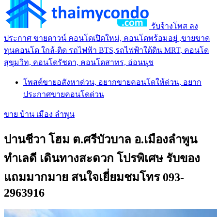
รับจ้างโพส ลง
ประกาศ ขายดาวน์ คอนโดเปิดใหม่, คอนโดพร้อมอยู่ ,ขายขาด
ทุนคอนโด ใกล้-ติด รถไฟฟ้า BTS,รถไฟฟ้าใต้ดิน MRT, คอนโด
สุขุมวิท, คอนโดรัชดา, คอนโดสาทร, อ่อนนุช
โพสต์ขายอสังหาด่วน, อยากขายคอนโดให้ด่วน, อยาก
ประกาศขายคอนโดด่วน
ขาย บ้าน เมือง ลำพูน
ปานชีวา โฮม ต.ศรีบัวบาล อ.เมืองลำพูน
ทำเลดี เดินทางสะดวก โปรพิเศษ รับของ
แถมมากมาย สนใจเยี่ยมชมโทร 093-
2963916