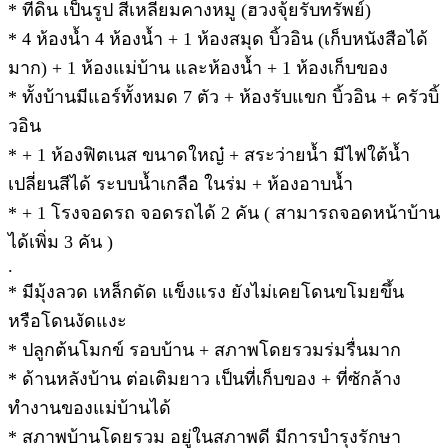
* ที่ดิน เป็นรูป สี่เหลี่ยมคางหมู (ฮวงจุ้ยรับทรัพย์)
* 4 ห้องน้ำ 4 ห้องน้ำ + 1 ห้องสมุด บิ้วอิน (เก็บหนังสือได้
มาก) + 1 ห้องแม่บ้าน และห้องน้ำ + 1 ห้องเก็บของ
* ทั้งบ้านมีแอร์ทั้งหมด 7 ตัว + ห้องรับแขก บิ้วอิน + ครัวบิ้
วอิน
* + 1 ห้องฟิตเนส ขนาดใหญ๋ + สระว่ายน้ำ มีไฟใต้น้ำ
เปลี่ยนสีได้ ระบบน้ำเกลือ ในร่ม + ห้องอาบน้ำ
* + 1 โรงจอดรถ จอดรถได้ 2 คัน ( สามารถจอดหน้าบ้าน
ได้เพิ่ม 3 คัน )
.
* มีมุ้งลวด เหล็กดัด แข็งแรง ยังไม่เคยโดนขโมยขึ้น
หรือโดนงัดแงะ
* ปลูกต้นโมกข์ รอบบ้าน + สภาพโดยรวมร่มรื่นมาก
* ด้านหลังบ้าน ต่อเติมยาว เป็นที่เก็บของ + ที่ซักล้าง
ทำงานของแม่บ้านได้
* สภาพบ้านโดยรวม อยู่ในสภาพดี มีการบำรุงรักษา