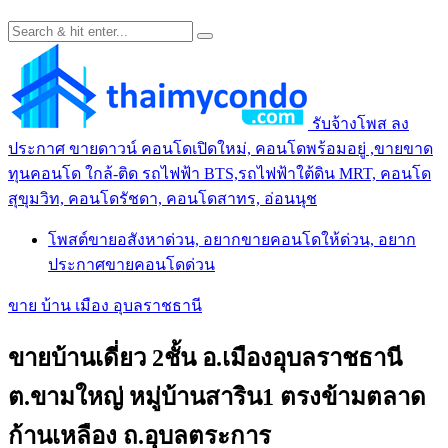
รับจ้างโพส ลง
ประกาศ ขายดาวน์ คอนโดเปิดใหม่, คอนโดพร้อมอยู่ ,ขายขาด
ทุนคอนโด ใกล้-ติด รถไฟฟ้า BTS,รถไฟฟ้าใต้ดิน MRT, คอนโด
สุขุมวิท, คอนโดรัชดา, คอนโดสาทร, อ่อนนุช
โพสต์ขายอสังหาด่วน, อยากขายคอนโดให้ด่วน, อยาก
ประกาศขายคอนโดด่วน
ขาย บ้าน เมือง อุบลราชธานี
ขายบ้านเดี่ยว 2ชั้น อ.เมืองอุบลราชธานี
ต.ขามใหญ่ หมู่บ้านสาริน1 ตรงข้ามตลาด
ก้านเหลือง ถ.อุบลตระการ