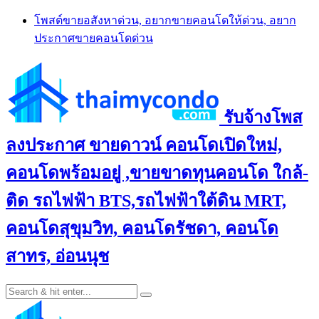
Skip
โพสต์ขายอสังหาด่วน, อยากขายคอนโดให้ด่วน, อยาก
to
ประกาศขายคอนโดด่วน
content
รับจ้างโพส
ลงประกาศ ขายดาวน์ คอนโดเปิดใหม่,
คอนโดพร้อมอยู่ ,ขายขาดทุนคอนโด ใกล้-
ติด รถไฟฟ้า BTS,รถไฟฟ้าใต้ดิน MRT,
คอนโดสุขุมวิท, คอนโดรัชดา, คอนโด
สาทร, อ่อนนุช