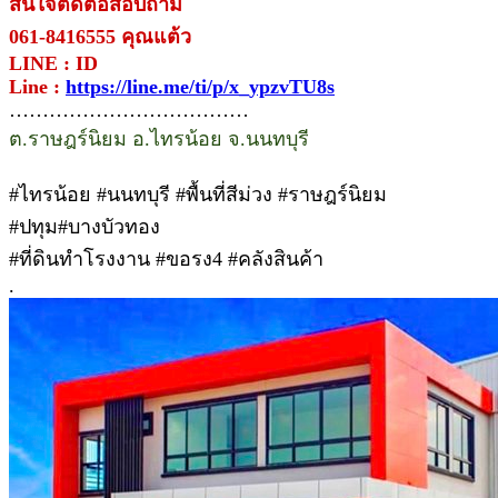
สนใจติดต่อสอบถาม
061-8416555 คุณแต้ว
LINE : ID
Line :
https://line.me/ti/p/x_ypzvTU8s
………………………………
ต.ราษฎร์นิยม อ.ไทรน้อย จ.นนทบุรี
#ไทรน้อย #นนทบุรี #พื้นที่สีม่วง #ราษฎร์นิยม
#ปทุม#บางบัวทอง
#ที่ดินทำโรงงาน #ขอรง4 #คลังสินค้า
.