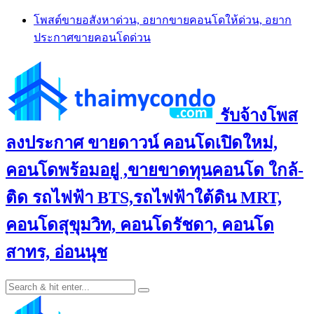
Skip
โพสต์ขายอสังหาด่วน, อยากขายคอนโดให้ด่วน, อยาก
to
ประกาศขายคอนโดด่วน
content
รับจ้างโพส
ลงประกาศ ขายดาวน์ คอนโดเปิดใหม่,
คอนโดพร้อมอยู่ ,ขายขาดทุนคอนโด ใกล้-
ติด รถไฟฟ้า BTS,รถไฟฟ้าใต้ดิน MRT,
คอนโดสุขุมวิท, คอนโดรัชดา, คอนโด
สาทร, อ่อนนุช