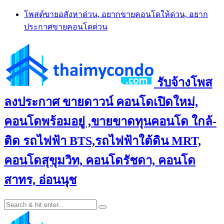
Skip
โพสต์ขายอสังหาด่วน, อยากขายคอนโดให้ด่วน, อยาก
to
ประกาศขายคอนโดด่วน
content
รับจ้างโพส
ลงประกาศ ขายดาวน์ คอนโดเปิดใหม่,
คอนโดพร้อมอยู่ ,ขายขาดทุนคอนโด ใกล้-
ติด รถไฟฟ้า BTS,รถไฟฟ้าใต้ดิน MRT,
คอนโดสุขุมวิท, คอนโดรัชดา, คอนโด
สาทร, อ่อนนุช