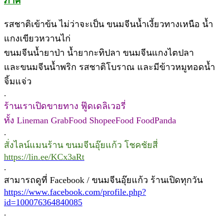
ภาค
รสชาติเข้าข้น ไม่ว่าจะเป็น ขนมจีนน้ำเงี้ยวทางเหนือ น้ำ
แกงเขียวหวานไก่
ขนมจีนน้ำยาป่า น้ำยากะทิปลา ขนมจีนแกงไตปลา
และขนมจีนน้ำพริก รสชาติโบราณ และมีข้าวหมูทอดน้ำ
จิ้มแจ่ว
.
ร้านเราเปิดขายทาง ฟู๊ดเดลิเวอรี่
ทั้ง Lineman GrabFood ShopeeFood FoodPanda
.
สั่งไลน์แมนร้าน ขนมจีนอุ๊ยแก้ว โชคชัยสี่
https://lin.ee/KCx3aRt
.
สามารถดูที่ Facebook / ขนมจีนอุ๊ยแก้ว ร้านเปิดทุกวัน
https://www.facebook.com/profile.php?
id=100076364840085
.