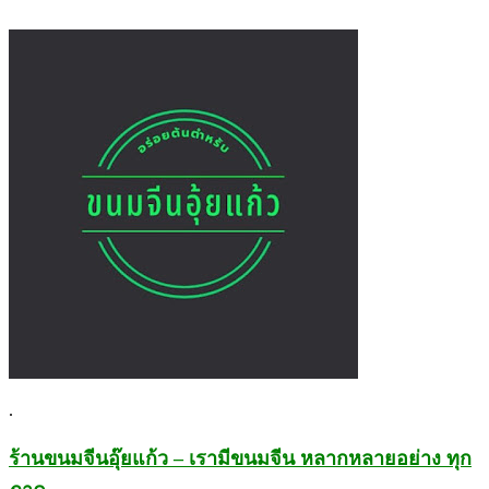
.
ร้านขนมจีนอุ๊ยแก้ว – เรามีขนมจีน หลากหลายอย่าง ทุก