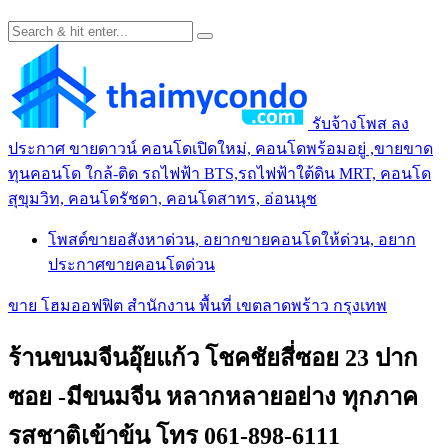
รับจ้างโพส ลง
ประกาศ ขายดาวน์ คอนโดเปิดใหม่, คอนโดพร้อมอยู่ ,ขายขาด
ทุนคอนโด ใกล้-ติด รถไฟฟ้า BTS,รถไฟฟ้าใต้ดิน MRT, คอนโด
สุขุมวิท, คอนโดรัชดา, คอนโดสาทร, อ่อนนุช
โพสต์ขายอสังหาด่วน, อยากขายคอนโดให้ด่วน, อยาก
ประกาศขายคอนโดด่วน
ขาย โฮมออฟฟิต สำนักงาน พื้นที่ เขตลาดพร้าว กรุงเทพ
ร้านขนมจีนอุ๊ยแก้ว โชคชัยสี่ซอย 23 ปาก
ซอย -มีขนมจีน หลากหลายอย่าง ทุกภาค
รสชาติเข้าข้น โทร 061-898-6111