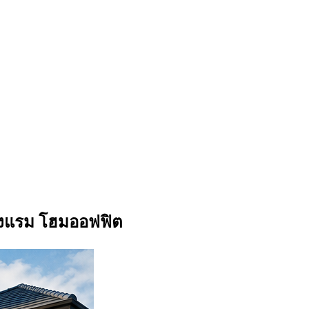
 โรงแรม โฮมออฟฟิต