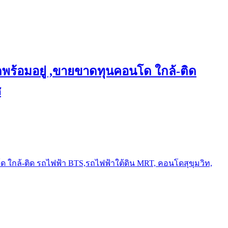
พร้อมอยู่ ,ขายขาดทุนคอนโด ใกล้-ติด
ช
ใกล้-ติด รถไฟฟ้า BTS,รถไฟฟ้าใต้ดิน MRT, คอนโดสุขุมวิท,