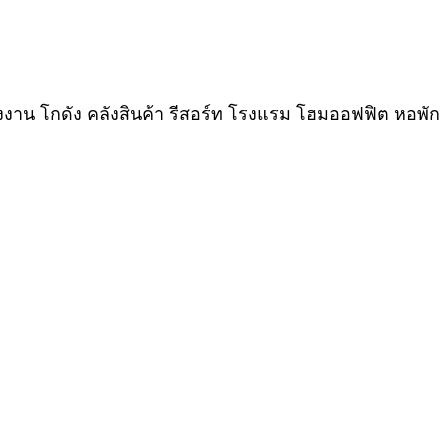
งงาน โกดัง คลังสินค้า รีสอร์ท โรงแรม โฮมออฟฟิต หอพัก