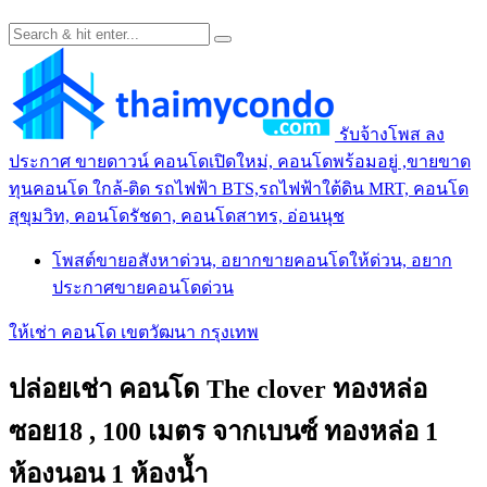
รับจ้างโพส ลง
ประกาศ ขายดาวน์ คอนโดเปิดใหม่, คอนโดพร้อมอยู่ ,ขายขาด
ทุนคอนโด ใกล้-ติด รถไฟฟ้า BTS,รถไฟฟ้าใต้ดิน MRT, คอนโด
สุขุมวิท, คอนโดรัชดา, คอนโดสาทร, อ่อนนุช
โพสต์ขายอสังหาด่วน, อยากขายคอนโดให้ด่วน, อยาก
ประกาศขายคอนโดด่วน
ให้เช่า คอนโด เขตวัฒนา กรุงเทพ
ปล่อยเช่า คอนโด The clover ทองหล่อ
ซอย18 , 100 เมตร จากเบนซ์ ทองหล่อ 1
ห้องนอน 1 ห้องน้ำ