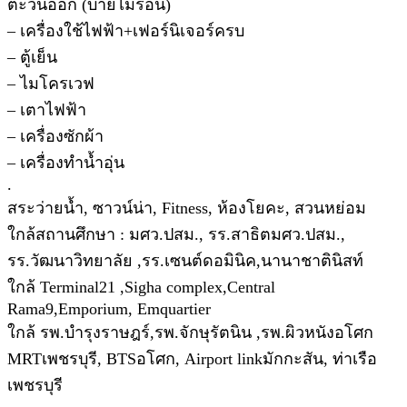
ตะวันออก (บ่ายไม่ร้อน)
– เครื่องใช้ไฟฟ้า+เฟอร์นิเจอร์ครบ
– ตู้เย็น
– ไมโครเวฟ
– เตาไฟฟ้า
– เครื่องซักผ้า
– เครื่องทำน้ำอุ่น
.
สระว่ายน้ำ, ซาวน์น่า, Fitness, ห้องโยคะ, สวนหย่อม
ใกล้สถานศึกษา : มศว.ปสม., รร.สาธิตมศว.ปสม.,
รร.วัฒนาวิทยาลัย ,รร.เซนต์ดอมินิค,นานาชาตินิสท์
ใกล้ Terminal21 ,Sigha complex,Central
Rama9,Emporium, Emquartier
ใกล้ รพ.บำรุงราษฎร์,รพ.จักษุรัตนิน ,รพ.ผิวหนังอโศก
MRTเพชรบุรี, BTSอโศก, Airport linkมักกะสัน, ท่าเรือ
เพชรบุรี