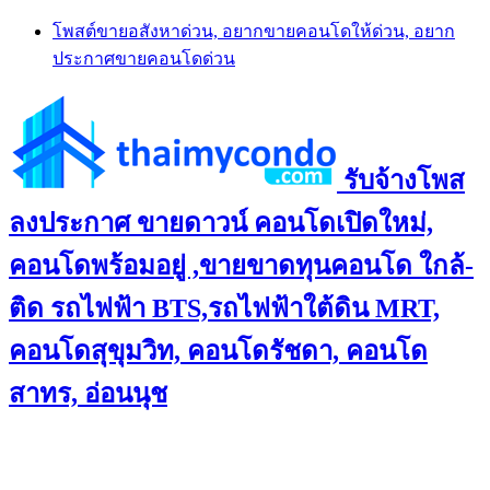
Skip
โพสต์ขายอสังหาด่วน, อยากขายคอนโดให้ด่วน, อยาก
to
ประกาศขายคอนโดด่วน
content
รับจ้างโพส
ลงประกาศ ขายดาวน์ คอนโดเปิดใหม่,
คอนโดพร้อมอยู่ ,ขายขาดทุนคอนโด ใกล้-
ติด รถไฟฟ้า BTS,รถไฟฟ้าใต้ดิน MRT,
คอนโดสุขุมวิท, คอนโดรัชดา, คอนโด
สาทร, อ่อนนุช