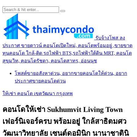
รับจ้างโพส ลง
ประกาศ ขายดาวน์ คอนโดเปิดใหม่, คอนโดพร้อมอยู่ ,ขายขาด
ทุนคอนโด ใกล้-ติด รถไฟฟ้า BTS,รถไฟฟ้าใต้ดิน MRT, คอนโด
สุขุมวิท, คอนโดรัชดา, คอนโดสาทร, อ่อนนุช
โพสต์ขายอสังหาด่วน, อยากขายคอนโดให้ด่วน, อยาก
ประกาศขายคอนโดด่วน
ให้เช่า คอนโด เขตวัฒนา กรุงเทพ
คอนโดให้เช่า Sukhumvit Living Town
เฟอร์นิเจอร์ครบ พร้อมอยู่ ใกล้สาธิตมศว
วัฒนาวิทยาลัย เซนต์ดอมินิก นานาชาตินิ