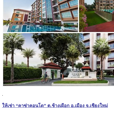
.
ให้เช่า “คาซ่าคอนโด” ต.ช้างเผือก อ.เมือง จ.เชียงใหม่