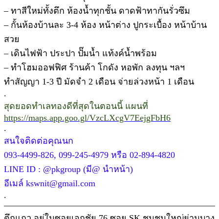
– ทาสีใหม่ทั้งตึก ห้องน้ำทุกชั้น ดาดฟ้าทากันรั่วซึม
– กั้นห้องบ้านละ 3-4 ห้อง หน้าต่าง ปูกระเบื้อง หน้าบ้าน
สวย
– เดินไฟฟ้า ประปา ปั๊มน้ำ แท้งค์น้ำพร้อม
– ทำโฮมออฟฟิศ ร้านค้า โกดัง หอพัก ลงทุน ฯลฯ
ทำสัญญา 1-3 ปี มัดจำ 2 เดือน จ่ายล่วงหน้า 1 เดือน
.
สุดยอดทำเลทองดีที่สุดในตอนนี้ แผนที่
https://maps.app.goo.gl/VzcLXcgV7EejgFbH6
.
สนใจติดต่อคุณนก
093-4499-826, 099-245-4979 หรือ 02-894-4820
LINE ID : @pkgroup (มี@ นำหน้า)
อีเมล์ kswnit@gmail.com
.
————————————————————————
ตึกแถว อยู่ในซอยเอกชัย 76 ซอย SK ชุมชนใหญ่ย่านบาง