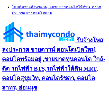
Skip
โพสต์ขายอสังหาด่วน, อยากขายคอนโดให้ด่วน, อยาก
to
ประกาศขายคอนโดด่วน
content
รับจ้างโพส
ลงประกาศ ขายดาวน์ คอนโดเปิดใหม่,
คอนโดพร้อมอยู่ ,ขายขาดทุนคอนโด ใกล้-
ติด รถไฟฟ้า BTS,รถไฟฟ้าใต้ดิน MRT,
คอนโดสุขุมวิท, คอนโดรัชดา, คอนโด
สาทร, อ่อนนุช