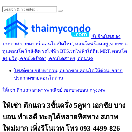
รับจ้างโพส ลง
ประกาศ ขายดาวน์ คอนโดเปิดใหม่, คอนโดพร้อมอยู่ ,ขายขาด
ทุนคอนโด ใกล้-ติด รถไฟฟ้า BTS,รถไฟฟ้าใต้ดิน MRT, คอนโด
สุขุมวิท, คอนโดรัชดา, คอนโดสาทร, อ่อนนุช
โพสต์ขายอสังหาด่วน, อยากขายคอนโดให้ด่วน, อยาก
ประกาศขายคอนโดด่วน
ให้เช่า ตึกแถว อาคารพาณิชย์ เขตบางบอน กรุงเทพ
ให้เช่า ตึกแถว 3ชั้นครึ่ง 5คูหา เอกชัย บาง
บอน ทำเลดี ทะลุได้หลายทิศทาง สภาพ
ใหม่มาก เพิ่งรีโนเวท โทร 093-4499-826