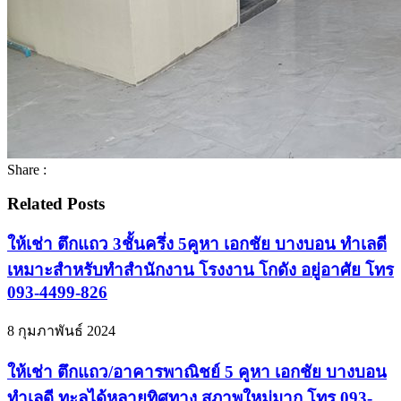
Share :
Related Posts
ให้เช่า ตึกแถว 3ชั้นครึ่ง 5คูหา เอกชัย บางบอน ทำเลดี
เหมาะสำหรับทำสำนักงาน โรงงาน โกดัง อยู่อาศัย โทร
093-4499-826
8 กุมภาพันธ์ 2024
ให้เช่า ตึกแถว/อาคารพาณิชย์ 5 คูหา เอกชัย บางบอน
ทำเลดี ทะลุได้หลายทิศทาง สภาพใหม่มาก โทร 093-