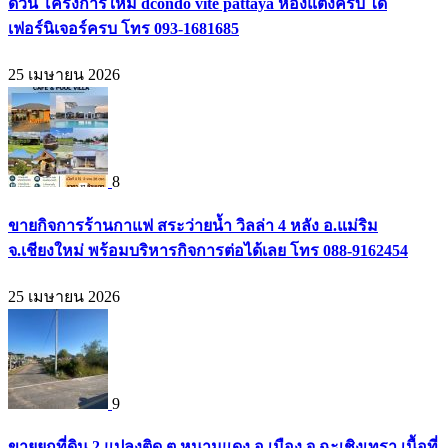
ด่วน โครงการใหม่ dcondo vite pattaya ห้องแต่งครบ ได้
เฟอร์นิเจอร์ครบ โทร 093-1681685
25 เมษายน 2026
8
ขายกิจการร้านกาแฟ สระว่ายน้ำ วิลล่า 4 หลัง อ.แม่ริม
จ.เชียงใหม่ พร้อมบริหารกิจการต่อได้เลย โทร 088-9162454
25 เมษายน 2026
9
ขายยกที่ดิน 2 แปลงติด ต.หนามแดง อ.เมือง จ.ฉะเชิงเทรา เนื้อที่