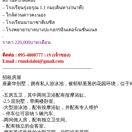
สถานที่ใกล้เคียง
– โรงเรียนรุ่งอรุณ 1.1 กม(เดินทาง3นาที)
– ใกล้ด่วนดาวคะนอง
– โรงเรียนนานาชาติเบซิส
– โรงพยายาบาลบางปะกอก9อินเตอร์เนชั่นแนล
.
ราคา 220,000บาท/เดือน
.
ติดต่อ : 095-4808777 : เร (เจ้าของ)
Email : rmukdaloi@gmail.com
______________________________________
.
招租房屋
座豪华别墅，拥有私人游泳池，被郁郁葱葱的花园环绕，位于Ra
.
-五房五卫，其中两间卫浴配有按摩浴缸。
-2.5 层别墅，带阁楼卧室。
-大型游泳池，配有按摩浴缸，并配有专人维护
– 停车位可容纳 5 辆汽车。
-两间佣人房，配有独立卫生间。
– 配有独立的会客室。