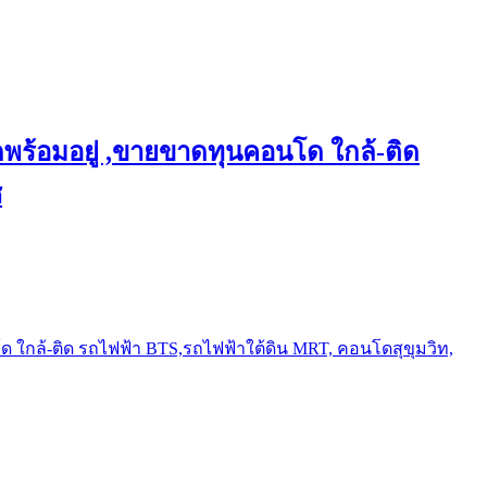
พร้อมอยู่ ,ขายขาดทุนคอนโด ใกล้-ติด
ช
ใกล้-ติด รถไฟฟ้า BTS,รถไฟฟ้าใต้ดิน MRT, คอนโดสุขุมวิท,