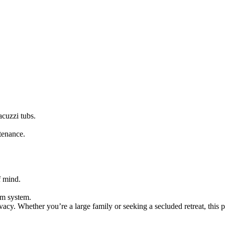
cuzzi tubs.
tenance.
f mind.
rm system.
rivacy. Whether you’re a large family or seeking a secluded retreat, this