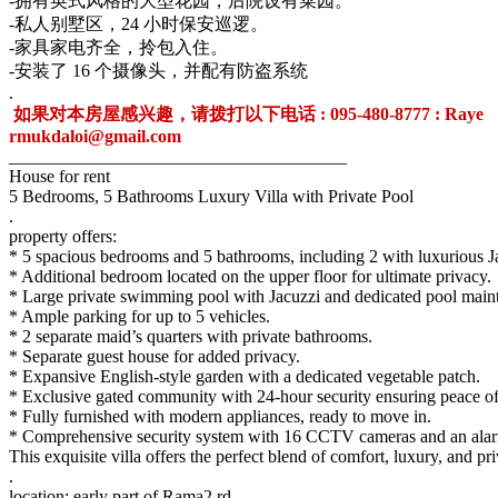
-拥有英式风格的大型花园，后院设有菜园。
-私人别墅区，24 小时保安巡逻。
-家具家电齐全，拎包入住。
-安装了 16 个摄像头，并配有防盗系统
.
如果对本房屋感兴趣，请拨打以下电话 : 095-480-8777 : Raye
rmukdaloi@gmail.com
______________________________________
House for rent
5 Bedrooms, 5 Bathrooms Luxury Villa with Private Pool
.
property offers:
* 5 spacious bedrooms and 5 bathrooms, including 2 with luxurious Ja
* Additional bedroom located on the upper floor for ultimate privacy.
* Large private swimming pool with Jacuzzi and dedicated pool main
* Ample parking for up to 5 vehicles.
* 2 separate maid’s quarters with private bathrooms.
* Separate guest house for added privacy.
* Expansive English-style garden with a dedicated vegetable patch.
* Exclusive gated community with 24-hour security ensuring peace o
* Fully furnished with modern appliances, ready to move in.
* Comprehensive security system with 16 CCTV cameras and an ala
This exquisite villa offers the perfect blend of comfort, luxury, and p
.
location: early part of Rama2 rd.