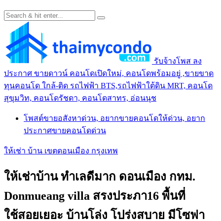
รับจ้างโพส ลง
ประกาศ ขายดาวน์ คอนโดเปิดใหม่, คอนโดพร้อมอยู่ ,ขายขาด
ทุนคอนโด ใกล้-ติด รถไฟฟ้า BTS,รถไฟฟ้าใต้ดิน MRT, คอนโด
สุขุมวิท, คอนโดรัชดา, คอนโดสาทร, อ่อนนุช
โพสต์ขายอสังหาด่วน, อยากขายคอนโดให้ด่วน, อยาก
ประกาศขายคอนโดด่วน
ให้เช่า บ้าน เขตดอนเมือง กรุงเทพ
ให้เช่าบ้าน ทำเลดีมาก ดอนเมือง กทม.
Donmueang villa สรงประภา16 พื้นที่
ใช้สอยเยอะ บ้านโล่ง โปร่งสบาย มีโซฟา