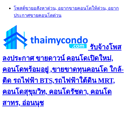
Skip
โพสต์ขายอสังหาด่วน, อยากขายคอนโดให้ด่วน, อยาก
to
ประกาศขายคอนโดด่วน
content
รับจ้างโพส
ลงประกาศ ขายดาวน์ คอนโดเปิดใหม่,
คอนโดพร้อมอยู่ ,ขายขาดทุนคอนโด ใกล้-
ติด รถไฟฟ้า BTS,รถไฟฟ้าใต้ดิน MRT,
คอนโดสุขุมวิท, คอนโดรัชดา, คอนโด
สาทร, อ่อนนุช