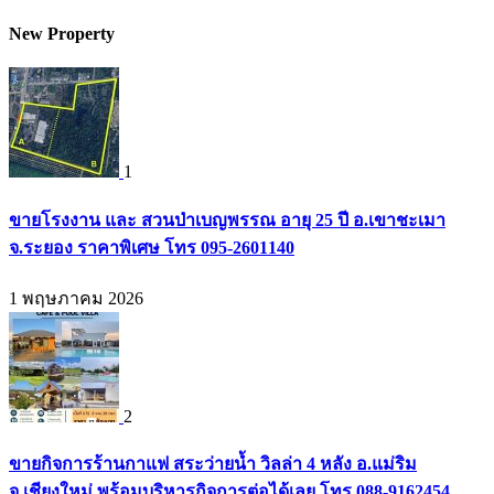
New Property
1
ขายโรงงาน และ สวนป่าเบญพรรณ อายุ 25 ปี อ.เขาชะเมา
จ.ระยอง ราคาพิเศษ โทร 095-2601140
1 พฤษภาคม 2026
2
ขายกิจการร้านกาแฟ สระว่ายน้ำ วิลล่า 4 หลัง อ.แม่ริม
จ.เชียงใหม่ พร้อมบริหารกิจการต่อได้เลย โทร 088-9162454