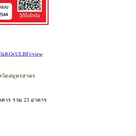
TVikKQcULBFj/view
หวัดสมุทรสาคร
 อาคาร รวม 23 อาคาร