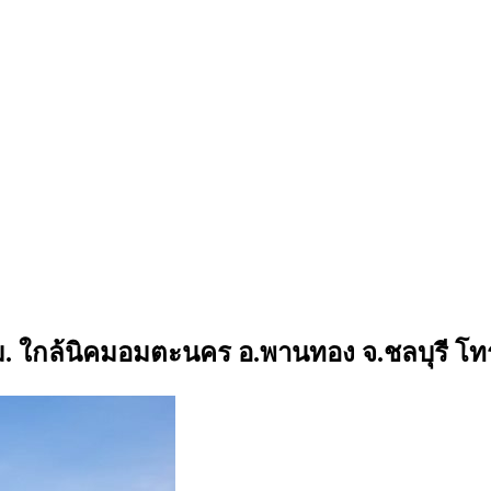
ร.ม. ใกล้นิคมอมตะนคร อ.พานทอง จ.ชลบุรี โ