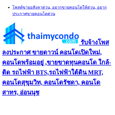
Skip
โพสต์ขายอสังหาด่วน, อยากขายคอนโดให้ด่วน, อยาก
to
ประกาศขายคอนโดด่วน
content
รับจ้างโพส
ลงประกาศ ขายดาวน์ คอนโดเปิดใหม่,
คอนโดพร้อมอยู่ ,ขายขาดทุนคอนโด ใกล้-
ติด รถไฟฟ้า BTS,รถไฟฟ้าใต้ดิน MRT,
คอนโดสุขุมวิท, คอนโดรัชดา, คอนโด
สาทร, อ่อนนุช