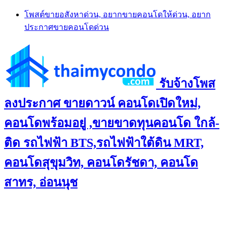
Skip
โพสต์ขายอสังหาด่วน, อยากขายคอนโดให้ด่วน, อยาก
to
ประกาศขายคอนโดด่วน
content
รับจ้างโพส
ลงประกาศ ขายดาวน์ คอนโดเปิดใหม่,
คอนโดพร้อมอยู่ ,ขายขาดทุนคอนโด ใกล้-
ติด รถไฟฟ้า BTS,รถไฟฟ้าใต้ดิน MRT,
คอนโดสุขุมวิท, คอนโดรัชดา, คอนโด
สาทร, อ่อนนุช