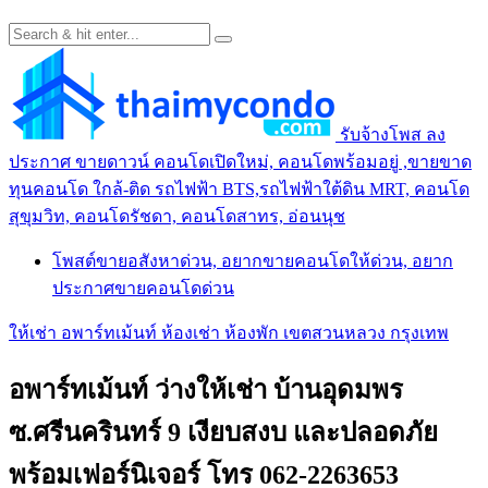
รับจ้างโพส ลง
ประกาศ ขายดาวน์ คอนโดเปิดใหม่, คอนโดพร้อมอยู่ ,ขายขาด
ทุนคอนโด ใกล้-ติด รถไฟฟ้า BTS,รถไฟฟ้าใต้ดิน MRT, คอนโด
สุขุมวิท, คอนโดรัชดา, คอนโดสาทร, อ่อนนุช
โพสต์ขายอสังหาด่วน, อยากขายคอนโดให้ด่วน, อยาก
ประกาศขายคอนโดด่วน
ให้เช่า อพาร์ทเม้นท์ ห้องเช่า ห้องพัก เขตสวนหลวง กรุงเทพ
อพาร์ทเม้นท์ ว่างให้เช่า บ้านอุดมพร
ซ.ศรีนครินทร์ 9 เงียบสงบ และปลอดภัย
พร้อมเฟอร์นิเจอร์ โทร 062-2263653