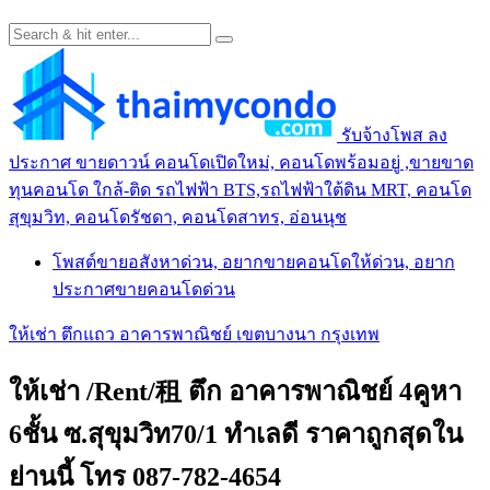
รับจ้างโพส ลง
ประกาศ ขายดาวน์ คอนโดเปิดใหม่, คอนโดพร้อมอยู่ ,ขายขาด
ทุนคอนโด ใกล้-ติด รถไฟฟ้า BTS,รถไฟฟ้าใต้ดิน MRT, คอนโด
สุขุมวิท, คอนโดรัชดา, คอนโดสาทร, อ่อนนุช
โพสต์ขายอสังหาด่วน, อยากขายคอนโดให้ด่วน, อยาก
ประกาศขายคอนโดด่วน
ให้เช่า ตึกแถว อาคารพาณิชย์ เขตบางนา กรุงเทพ
ให้เช่า /Rent/租 ตึก อาคารพาณิชย์ 4คูหา
6ชั้น ซ.สุขุมวิท70/1 ทำเลดี ราคาถูกสุดใน
ย่านนี้ โทร 087-782-4654