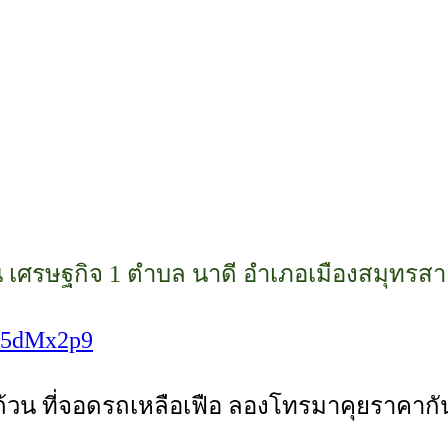
 ถนน เศรษฐกิจ 1 ตำบล นาดี อำเภอเมืองสมุทร
3e5dMx2p9
น ที่จอดรถเหลือเฟือ ลองโทรมาคุยราคากัน